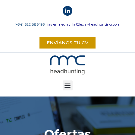
(+34) 622 886 195 |
javier.mediavilla@legal-headhunting.com
ENVÍANOS TU CV
Ofertas