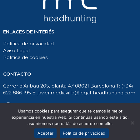
ENLACES DE INTERÉS
Política de privacidad
Aviso Legal
Política de cookies
CONTACTO
Carrer d’Aribau 205, planta 4.ª
08021 Barcelona
T: (+34)
622 886 195 E:
javier.mediavilla@legal-headhunting.com
Usamos cookies para asegurar que te damos la mejor
experiencia en nuestra web. Si continúas usando este sitio,
asumiremos que estás de acuerdo con ello.
© mcheadhunting 2021. Todos los derechos reservados.
Aceptar
Política de privacidad